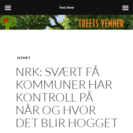
Treets Venner
Hopp
til
innhold
NYHET
NRK: SVÆRT FÅ
KOMMUNER HAR
KONTROLL PÅ
NÅR OG HVOR
DET BLIR HOGGET