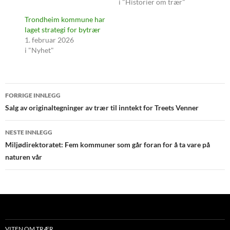
i "Historier om trær"
Trondheim kommune har
laget strategi for bytrær
1. februar 2026
i "Nyhet"
Innleggsnavigasjon
FORRIGE INNLEGG
Salg av originaltegninger av trær til inntekt for Treets Venner
NESTE INNLEGG
Miljødirektoratet: Fem kommuner som går foran for å ta vare på
naturen vår
VITEN OM TRÆR