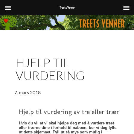
Treets Venner
Hopp
til
innhold
HJELP TIL
VURDERING
7. mars 2018