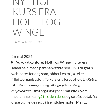
NYTTIGE
KURS FRA
HOLTH OG
WINGE
OLA MYKLEBOST
26. mai 2026
Advokatkontoret Holth og Winge inviterer i
samarbeid med Sparebankstiftelsen DNB til gratis
webinarer for deg som jobber i en miljø- eller
friluftsorganisasjon. To kurs er allerede holdt: «
Retten
til miljøinformasjon
» og «
Klage på areal- og
miljøvedtak – hva organisasjoner bør vite
«. Våre
medlemmer kan
gå til siden deres
og se på opptak fra
disse og melde seg på fremtidige møter.
Mer …