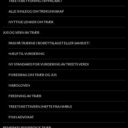
TREETS BETYDNING I BYMILJØET
ALLE INNLEGG OM TREKUNNSKAP
NYTTIGE LENKER OM TRÆR
JUS OG VERN AV TRÆR
PASS PÅ TRÆRNE I BORETTSLAGET ELLER SAMEIET!
HJELP TIL VURDERING
NY STANDARD FOR VURDERING AV TREETS VERDI
FOREDRAG OM TRÆR OG JUS
NABOLOVEN
FREDNING AV TRÆR
TREETS RETTSVERN (HEFTE FRA NMBU)
FINN ADVOKAT
BEMERKELSESVERDIGE TRÆR