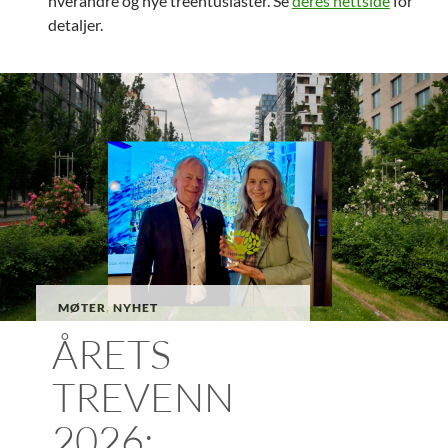
hverandre og nye treentusiaster. Se
deres nettside
for
detaljer.
MØTER
,
NYHET
ÅRETS
TREVENN
2026: