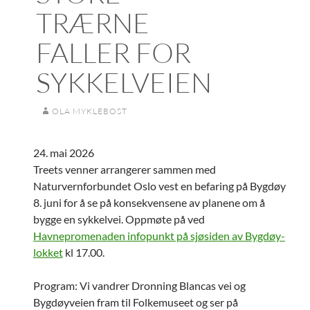
TRÆRNE
FALLER FOR
SYKKELVEIEN
OLA MYKLEBOST
24. mai 2026
Treets venner arrangerer sammen med
Naturvernforbundet Oslo vest en befaring på Bygdøy
8. juni for å se på konsekvensene av planene om å
bygge en sykkelvei. Oppmøte på ved
Havnepromenaden infopunkt på sjøsiden av Bygdøy-
lokket
kl 17.00.
Program: Vi vandrer Dronning Blancas vei og
Bygdøyveien fram til Folkemuseet og ser på