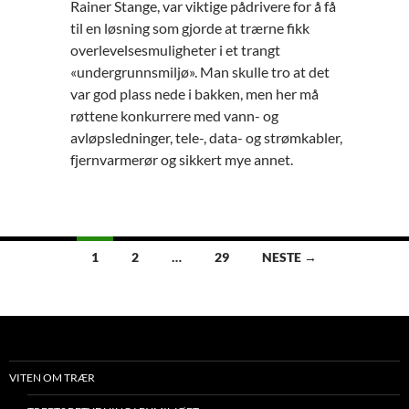
Rainer Stange, var viktige pådrivere for å få
til en løsning som gjorde at trærne fikk
overlevelsesmuligheter i et trangt
«undergrunnsmiljø». Man skulle tro at det
var god plass nede i bakken, men her må
røttene konkurrere med vann- og
avløpsledninger, tele-, data- og strømkabler,
fjernvarmerør og sikkert mye annet.
Innleggsnavigasjon
1
2
…
29
NESTE →
VITEN OM TRÆR