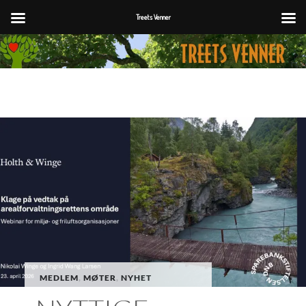
Treets Venner
Hopp
til
innhold
MEDLEM
,
MØTER
,
NYHET