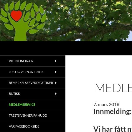
Hopp
til
innhold
Søk
Treets Venner
Bruk, bevaring og vedlikehold av
VITEN OM TRÆR
trær og vegetasjon
JUS OG VERN AV TRÆR
MEDL
BEMERKELSESVERDIGE TRÆR
BUTIKK
7. mars 2018
MEDLEMSERVICE
Innmelding:
TREETS VENNER PÅ HUDD
VÅR FACEBOOKSIDE
Vi har fått 