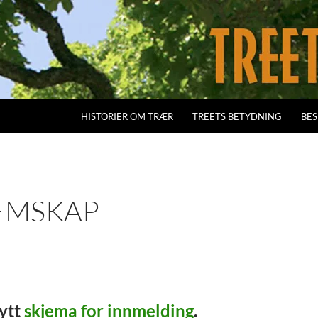
HISTORIER OM TRÆR
TREETS BETYDNING
BES
EMSKAP
nytt
skjema for innmelding
.