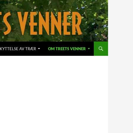
KYTTELSE AV TRÆR
OM TREETS VENNER