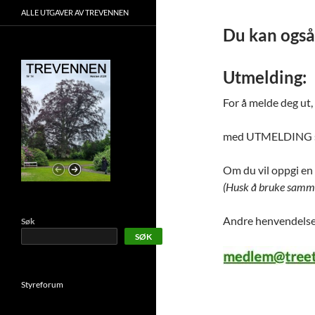
ALLE UTGAVER AV TREVENNEN
Du kan ogs
Utmelding:
For å melde deg ut,
med UTMELDING som
Om du vil oppgi en 
(Husk å bruke samme
Andre henvendelse
Søk
SØK
Styreforum