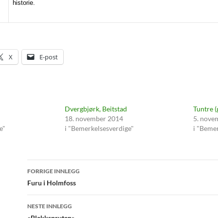
historie.
X
E-post
Dvergbjørk, Beitstad
Tuntre (
18. november 2014
5. nove
e"
i "Bemerkelsesverdige"
i "Beme
Innleggsnavigasjon
FORRIGE INNLEGG
Furu i Holmfoss
NESTE INNLEGG
«Blekkspruten»