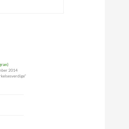
gran)
mber 2014
rkelsesverdige"