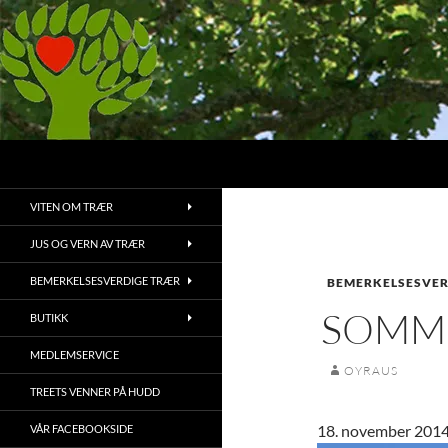
Hopp
til
innhold
Søk
Treets Venner
Bruk, bevaring og vedlikehold av
VITEN OM TRÆR
trær og vegetasjon
JUS OG VERN AV TRÆR
BEMERKELSESVERDIGE TRÆR
BEMERKELSESVER
SOMM
BUTIKK
MEDLEMSERVICE
OYRAUS
TREETS VENNER PÅ HUDD
18. november 201
VÅR FACEBOOKSIDE