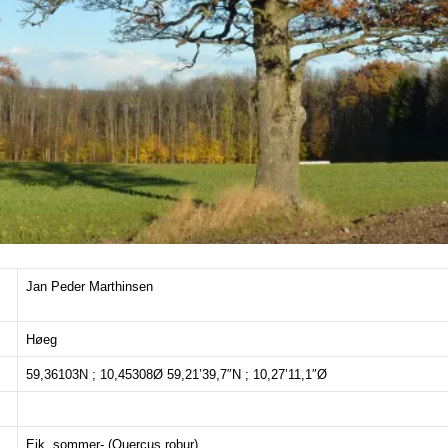
Jan Peder Marthinsen
Høeg
59,36103N ; 10,45308Ø 59,21’39,7″N ; 10,27’11,1″Ø
Eik, sommer- (Quercus robur)