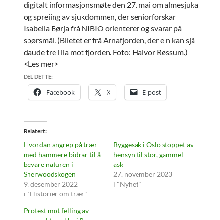
digitalt informasjonsmøte den 27. mai om almesjuka
og spreiing av sjukdommen, der seniorforskar
Isabella Børja frå NIBIO orienterer og svarar på
spørsmål. (Biletet er frå Arnafjorden, der ein kan sjå
daude tre i lia mot fjorden. Foto: Halvor Røssum.)
<Les mer>
DEL DETTE:
Facebook
X
E-post
Relatert
Hvordan angrep på trær
Byggesak i Oslo stoppet av
med hammere bidrar til å
hensyn til stor, gammel
bevare naturen i
ask
Sherwoodskogen
27. november 2023
9. desember 2022
i "Nyhet"
i "Historier om trær"
Protest mot felling av