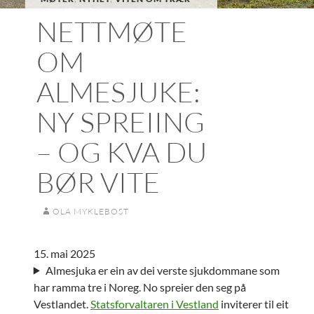
NETTMØTE
OM
ALMESJUKE:
NY SPREIING
– OG KVA DU
BØR VITE
OLA MYKLEBOST
15. mai 2025
Almesjuka er ein av dei verste sjukdommane som
har ramma tre i Noreg. No spreier den seg på
Vestlandet.
Statsforvaltaren i Vestland
inviterer til eit