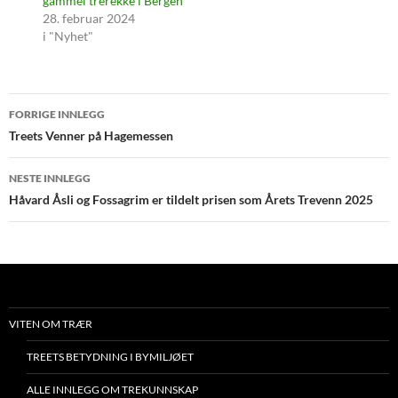
gammel trerekke i Bergen
28. februar 2024
i "Nyhet"
Innleggsnavigasjon
FORRIGE INNLEGG
Treets Venner på Hagemessen
NESTE INNLEGG
Håvard Åsli og Fossagrim er tildelt prisen som Årets Trevenn 2025
VITEN OM TRÆR
TREETS BETYDNING I BYMILJØET
ALLE INNLEGG OM TREKUNNSKAP