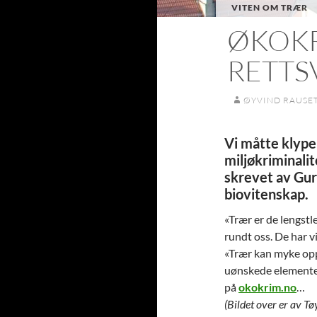
VITEN OM TRÆR
ØKOKR
RETTS
ØYVIND RAUSE
Vi måtte klype
miljøkriminalit
skrevet av Gur
biovitenskap.
«Trær er de lengstl
rundt oss. De har 
«Trær kan myke opp e
uønskede elementer
på
okokrim.no
…
(Bildet over er av T