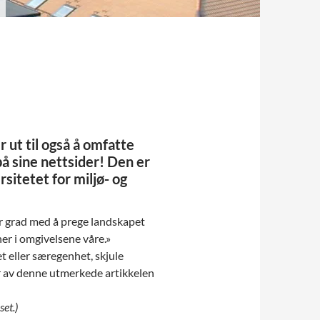
r ut til også å omfatte
å sine nettsider! Den er
sitetet for miljø- og
or grad med å prege landskapet
er i omgivelsene våre.»
et eller særegenhet, skjule
er av denne utmerkede artikkelen
et.)