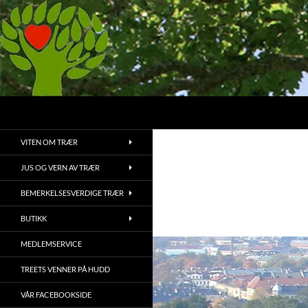
Hopp
til
innhold
Søk
Treets Venner
Bruk, bevaring og vedlikehold av
VITEN OM TRÆR
trær og vegetasjon
JUS OG VERN AV TRÆR
BEMERKELSESVERDIGE TRÆR
BUTIKK
MEDLEMSERVICE
TREETS VENNER PÅ HUDD
VÅR FACEBOOKSIDE