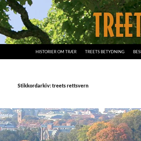
HISTORIER OM TRÆR
TREETS BETYDNING
BES
Stikkordarkiv: treets rettsvern