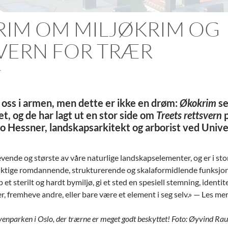
IM OM MILJØKRIM OG
VERN FOR TRÆR
T
 oss i armen, men dette er ikke en drøm:
Økokrim
se
et, og de har lagt ut en stor side om
Treets rettsvern
p
o Hessner, landskapsarkitekt og arborist ved Univer
evende og største av våre naturlige landskapselementer, og er i st
viktige romdannende, strukturerende og skalaformidlende funksjon
t sterilt og hardt bymiljø, gi et sted en spesiell stemning, identit
, fremheve andre, eller bare være et element i seg selv.» — Les m
øyenparken i Oslo, der trærne er meget godt beskyttet! Foto: Øyvind Raus