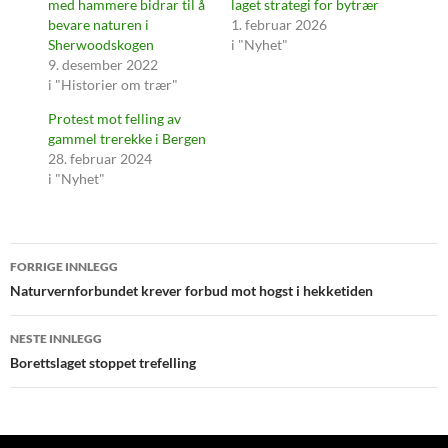
med hammere bidrar til å
laget strategi for bytrær
bevare naturen i
1. februar 2026
Sherwoodskogen
i "Nyhet"
9. desember 2022
i "Historier om trær"
Protest mot felling av
gammel trerekke i Bergen
28. februar 2024
i "Nyhet"
Innleggsnavigasjon
FORRIGE INNLEGG
Naturvernforbundet krever forbud mot hogst i hekketiden
NESTE INNLEGG
Borettslaget stoppet trefelling