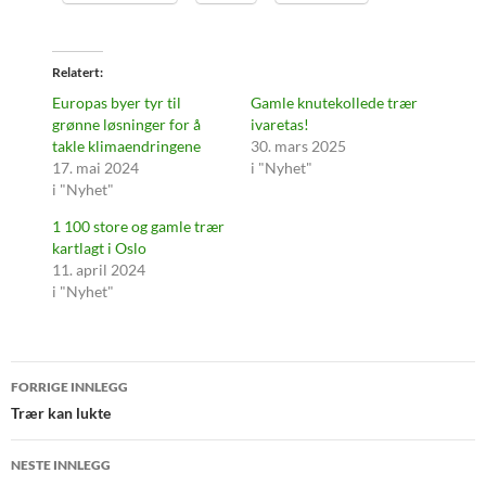
Relatert
Europas byer tyr til
Gamle knutekollede trær
grønne løsninger for å
ivaretas!
takle klimaendringene
30. mars 2025
17. mai 2024
i "Nyhet"
i "Nyhet"
1 100 store og gamle trær
kartlagt i Oslo
11. april 2024
i "Nyhet"
Innleggsnavigasjon
FORRIGE INNLEGG
Trær kan lukte
NESTE INNLEGG