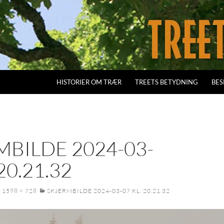
HISTORIER OM TRÆR
TREETS BETYDNING
BES
MBILDE 2024-03-
20.21.32
1598 × 728
SKJERMBILDE 2024-03-07 KL. 20.21.32