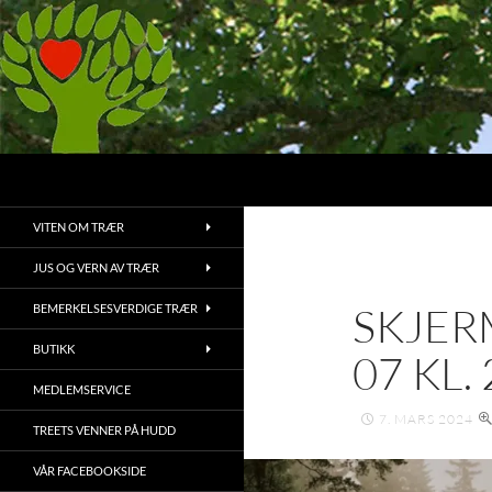
Hopp
til
innhold
Søk
Treets Venner
Bruk, bevaring og vedlikehold av
VITEN OM TRÆR
trær og vegetasjon
JUS OG VERN AV TRÆR
SKJER
BEMERKELSESVERDIGE TRÆR
BUTIKK
07 KL. 
MEDLEMSERVICE
7. MARS 2024
TREETS VENNER PÅ HUDD
VÅR FACEBOOKSIDE