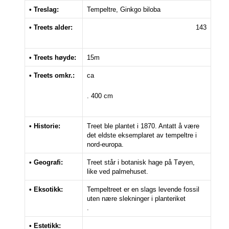
• Treslag:
Tempeltre, Ginkgo biloba
• Treets alder:
143
• Treets høyde:
15m
• Treets omkr.:
ca
. 400 cm
• Historie:
Treet ble plantet i 1870. Antatt å være
det eldste eksemplaret av tempeltre i
nord-europa.
• Geografi:
Treet står i botanisk hage på Tøyen,
like ved palmehuset.
• Eksotikk:
Tempeltreet er en slags levende fossil
uten nære slekninger i planteriket
.
• Estetikk: