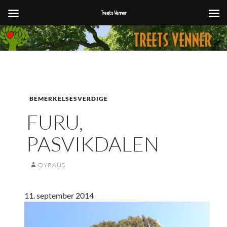
Treets Venner
Hopp
til
innhold
BEMERKELSESVERDIGE
FURU,
PASVIKDALEN
OYRAUS
11. september 2014