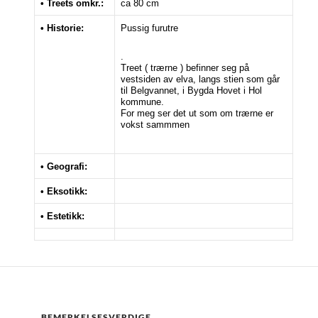
• Treets omkr.:
ca 80 cm
• Historie:
Pussig furutre
.
Treet ( trærne ) befinner seg på
vestsiden av elva, langs stien som går
til Belgvannet, i Bygda Hovet i Hol
kommune.
For meg ser det ut som om trærne er
vokst sammmen
• Geografi:
• Eksotikk:
• Estetikk:
BEMERKELSESVERDIGE