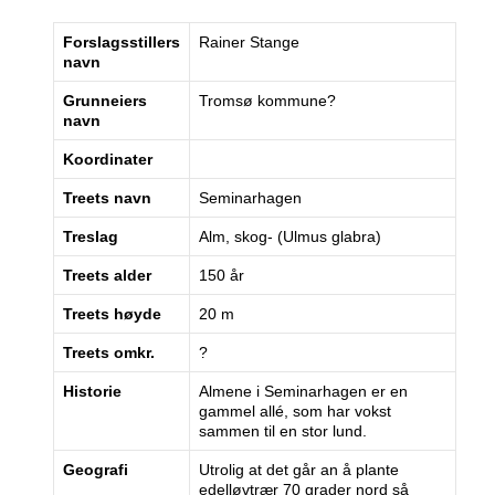
Forslagsstillers
Rainer Stange
navn
Grunneiers
Tromsø kommune?
navn
Koordinater
Treets navn
Seminarhagen
Treslag
Alm, skog- (Ulmus glabra)
Treets alder
150 år
Treets høyde
20 m
Treets omkr.
?
Historie
Almene i Seminarhagen er en
gammel allé, som har vokst
sammen til en stor lund.
Geografi
Utrolig at det går an å plante
edelløvtrær 70 grader nord så