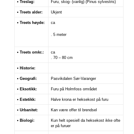
• Treslag:
Furu, skog- (vanlig) (Pinus sylvestris)
• Treets alder:
Ukjent
• Treets høyde:
ca
. 5 meter
• Treets omkr.:
ca
. 70 – 80 cm
• Historie:
• Geografi:
Pasvikdalen Sør-Varanger
• Eksotikk:
Furu på Holmfoss området
• Estetikk:
Halve krona er heksekost på furu
• Urbanitet:
Kan være offer til brendsel
• Biologi:
Kun helt spesiell da heksekost ikke ofte
er på furuer