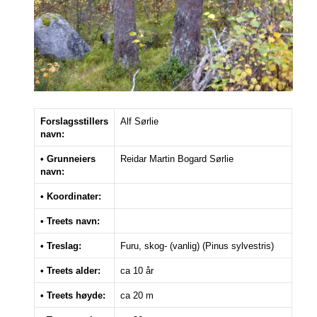
Forslagsstillers
Alf Sørlie
navn:
• Grunneiers
Reidar Martin Bogard Sørlie
navn:
• Koordinater:
• Treets navn:
• Treslag:
Furu, skog- (vanlig) (Pinus sylvestris)
• Treets alder:
ca 10 år
• Treets høyde:
ca 20 m