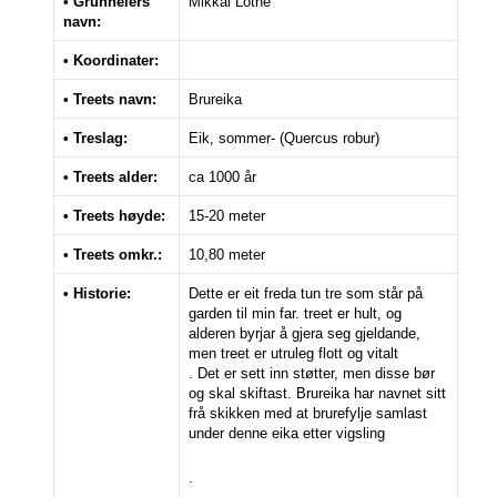
• Grunneiers
Mikkal Lothe
navn:
• Koordinater:
• Treets navn:
Brureika
• Treslag:
Eik, sommer- (Quercus robur)
• Treets alder:
ca 1000 år
• Treets høyde:
15-20 meter
• Treets omkr.:
10,80 meter
• Historie:
Dette er eit freda tun tre som står på
garden til min far. treet er hult, og
alderen byrjar å gjera seg gjeldande,
men treet er utruleg flott og vitalt
. Det er sett inn støtter, men disse bør
og skal skiftast. Brureika har navnet sitt
frå skikken med at brurefylje samlast
under denne eika etter vigsling
.