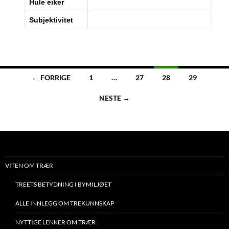
Hule eiker
Subjektivitet
Innleggsnavigasjon
← FORRIGE
1
…
27
28
29
NESTE →
VITEN OM TRÆR
TREETS BETYDNING I BYMILJØET
ALLE INNLEGG OM TREKUNNSKAP
NYTTIGE LENKER OM TRÆR