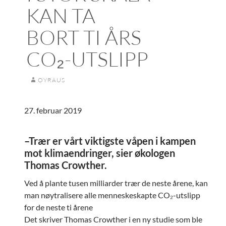
KAN TA
BORT TI ÅRS
CO₂-UTSLIPP
OYRAUS
27. februar 2019
–Trær er vårt viktigste våpen i kampen
mot klimaendringer, sier økologen
Thomas Crowther.
Ved å plante tusen milliarder trær de neste årene, kan
man nøytralisere alle menneskeskapte CO₂-utslipp
for de neste ti årene
Det skriver Thomas Crowther i en ny studie som ble