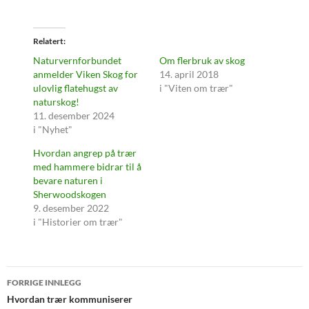
Relatert
Naturvernforbundet
Om flerbruk av skog
anmelder Viken Skog for
14. april 2018
ulovlig flatehugst av
i "Viten om trær"
naturskog!
11. desember 2024
i "Nyhet"
Hvordan angrep på trær
med hammere bidrar til å
bevare naturen i
Sherwoodskogen
9. desember 2022
i "Historier om trær"
Innleggsnavigasjon
FORRIGE INNLEGG
Hvordan trær kommuniserer